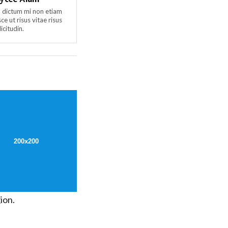
 dictum mi non etiam
e ut risus vitae risus
citudin.
ion.