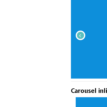
Titre du sl
ibusdam
Lorem ipsum dol
sit eius maiores
Carousel inl