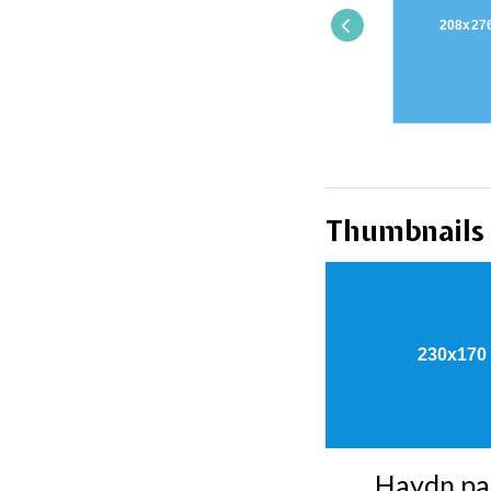
Thumbnails
Haydn pa