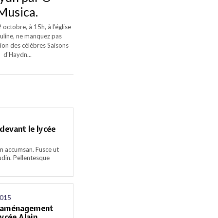
Musica.
octobre, à 15h, à l'église
uline, ne manquez pas
tion des célèbres Saisons
d'Haydn...
evant le lycée
m accumsan. Fusce ut
udin. Pellentesque
2015
d’aménagement
lycée Alain