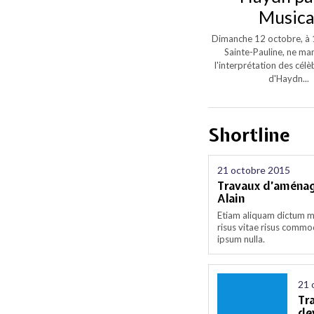
Musica
Dimanche 12 octobre, à 15
Sainte-Pauline, ne m
l'interprétation des cél
d'Haydn...
Shortline
21 octobre 2015
Travaux d’aménag
Alain
Etiam aliquam dictum m
risus vitae risus commod
ipsum nulla.
21 
Tr
dev