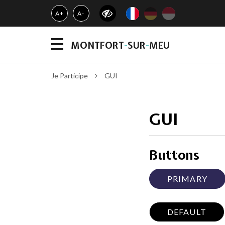
Gestion des traceurs
A+
A-
MONTFORT
-
SUR
-
MEU
MENU
Je Participe
GUI
GUI
Buttons
PRIMARY
DEFAULT