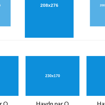
r O
Haydn par O
Ha