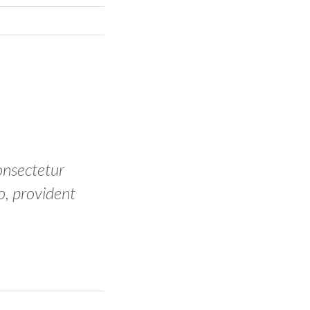
onsectetur
o, provident