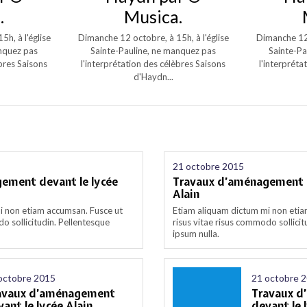
.
Musica.
h, à l'église
Dimanche 12 octobre, à 15h, à l'église
Dimanche 12 
anquez pas
Sainte-Pauline, ne manquez pas
Sainte-Pa
èbres Saisons
l'interprétation des célèbres Saisons
l'interpréta
d'Haydn...
21 octobre 2015
ement devant le lycée
Travaux d’aménagement d
Alain
i non etiam accumsan. Fusce ut
Etiam aliquam dictum mi non etia
o sollicitudin. Pellentesque
risus vitae risus commodo sollicit
ipsum nulla.
octobre 2015
21 octobre 
avaux d’aménagement
Travaux 
ant le lycée Alain
devant le 