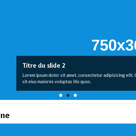
ide 2
or sit amet, consectetur adipisicing elit. Quibusdam
 voluptas illo quos.
ine